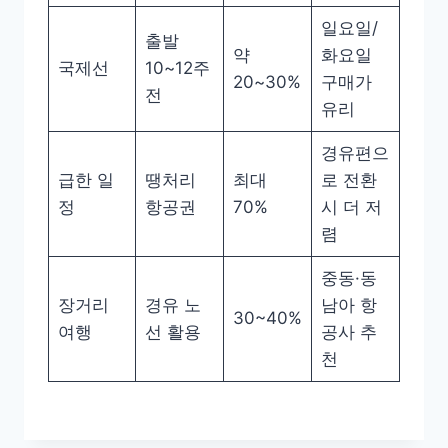
일요일/
출발
약
화요일
국제선
10~12주
20~30%
구매가
전
유리
경유편으
급한 일
땡처리
최대
로 전환
정
항공권
70%
시 더 저
렴
중동·동
장거리
경유 노
남아 항
30~40%
여행
선 활용
공사 추
천