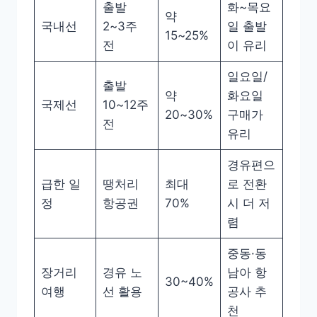
출발
화~목요
약
국내선
2~3주
일 출발
15~25%
전
이 유리
일요일/
출발
약
화요일
국제선
10~12주
20~30%
구매가
전
유리
경유편으
급한 일
땡처리
최대
로 전환
정
항공권
70%
시 더 저
렴
중동·동
장거리
경유 노
남아 항
30~40%
여행
선 활용
공사 추
천